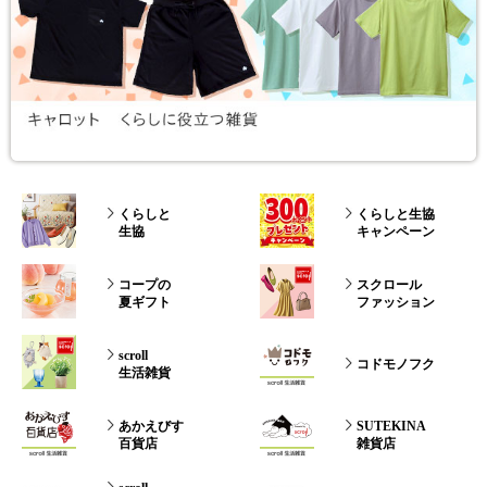
くらしと
くらしと生協
生協
キャンペーン
コープの
スクロール
夏ギフト
ファッション
scroll
コドモノフク
生活雑貨
あかえびす
SUTEKINA
百貨店
雑貨店