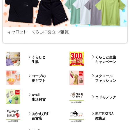
くらしと
くらしと生協
生協
キャンペーン
コープの
スクロール
夏ギフト
ファッション
scroll
コドモノフク
生活雑貨
あかえびす
SUTEKINA
百貨店
雑貨店