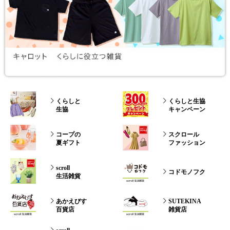
くらしと
くらしと生協
生協
キャンペーン
コープの
スクロール
夏ギフト
ファッション
scroll
コドモノフク
生活雑貨
あかえびす
SUTEKINA
百貨店
雑貨店