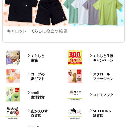
くらしと
くらしと生協
生協
キャンペーン
コープの
スクロール
夏ギフト
ファッション
scroll
コドモノフク
生活雑貨
あかえびす
SUTEKINA
百貨店
雑貨店