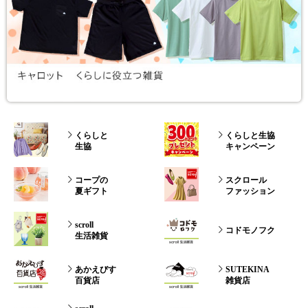
くらしと
くらしと生協
生協
キャンペーン
コープの
スクロール
夏ギフト
ファッション
scroll
コドモノフク
生活雑貨
あかえびす
SUTEKINA
百貨店
雑貨店