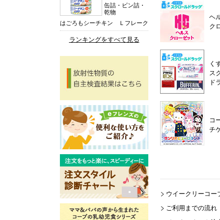
缶詰・ビン詰・
乾物
ヘ
はごろもシーチキン Ｌフレーク
ク
ランキングをすべて見る
く
ス
ド
コ
チ
ウイークリーコー
ご利用までの流れ