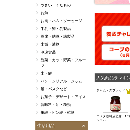
やさい・くだもの
コープデリ・生協オリジナ
ル
お魚
コープ商品
お肉・ハム・ソーセージ
年間人気ベスト１位
牛乳・卵・乳製品
数量限定抽選品
豆腐・納豆・練製品
環境配慮商品
米飯・漬物
ＢＩＧＭＡＲＴ 大容量＆
冷凍食品
業務用
惣菜・カット野菜・フルー
調理済みおかず おかえり
ツ
ごはん
米・餅
かんたん調理
人気商品ランキン
パン・シリアル・ジャム
ｅフレンズだけの専門店
麺・パスタなど
ジャム・スプレッド
お菓子・デザート・アイス
調味料・油・粉類
缶詰・ビン詰・乾物
コメダ珈琲店監修 い
即席味噌汁・スープなど
ジャム
生活用品
飲料