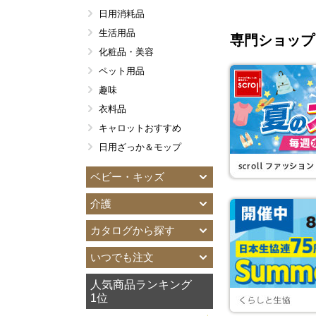
日用消耗品
お酒
生活用品
お弁当作りに便利
専門ショップ
化粧品・美容
菓子などの翌々週配達品
ペット用品
食物アレルギー配慮食品
趣味
衣料品
キャロットおすすめ
日用ざっか＆モップ
ベビー・キッズ
介護
カタログから探す
いつでも注文
人気商品ランキング
1位