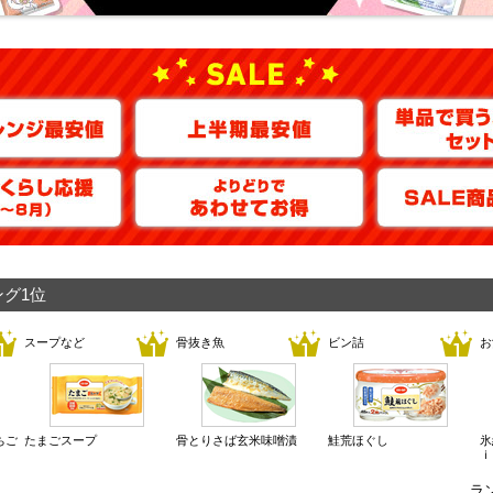
グ1位
スープなど
骨抜き魚
ビン詰
お
ちご
たまごスープ
骨とりさば玄米味噌漬
鮭荒ほぐし
氷
ｉ
ラ