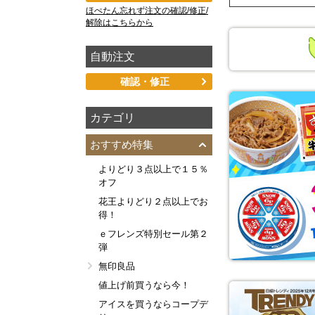
ほぺたん忘れず注文の確認/修正/
解除はこちらから
自動注文
確認・修正
カテゴリ
おすすめ特集
よりどり３点以上で１５％
オフ
花王よりどり２点以上でお
得！
ｅフレンズ特別セール第２
弾
無印良品
値上げ前買うなら今！
アイスを買うならコープデ