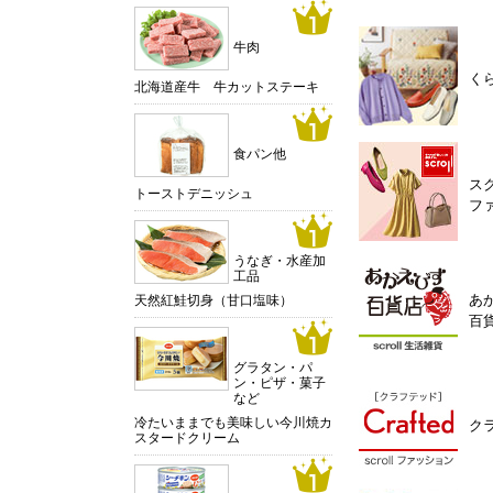
牛肉
く
北海道産牛 牛カットステーキ
食パン他
ス
トーストデニッシュ
フ
うなぎ・水産加
工品
あ
天然紅鮭切身（甘口塩味）
百
グラタン・パ
ン・ピザ・菓子
など
冷たいままでも美味しい今川焼カ
ク
スタードクリーム