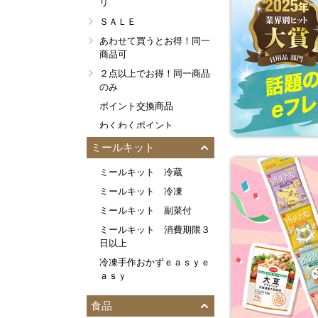
リ
ＳＡＬＥ
あわせて買うとお得！同一
商品可
２点以上でお得！同一商品
のみ
ポイント交換商品
わくわくポイント
みんなのご指名！定番ＭＶ
ミールキット
Ｐ
ミールキット 冷蔵
イチ推し！おすコメ４．５
以上
ミールキット 冷凍
今週の新登場
ミールキット 副菜付
今週の新発売
ミールキット 消費期限３
日以上
今しか買えない！今回限り
など
冷凍手作おかずｅａｓｙｅ
ａｓｙ
パパッと１食分！弁当・惣
菜
食品
食事をきづかう方へ