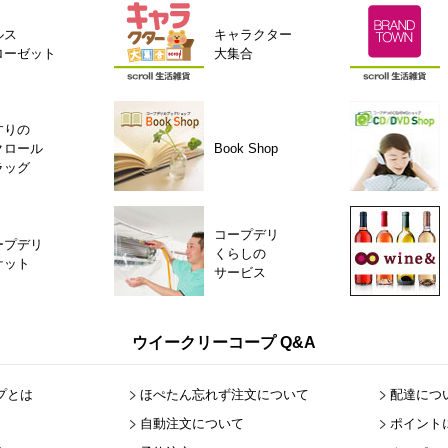
ルス
キャラクター
ローゼット
大集合
すりの
クロール
Book Shop
ラッグ
コープデリ
ープデリ
くらしの
ケット
サービス
ウイークリーコープ Q&A
プとは
ほぺたん忘れず注文について
配達につ
自動注文について
ポイント