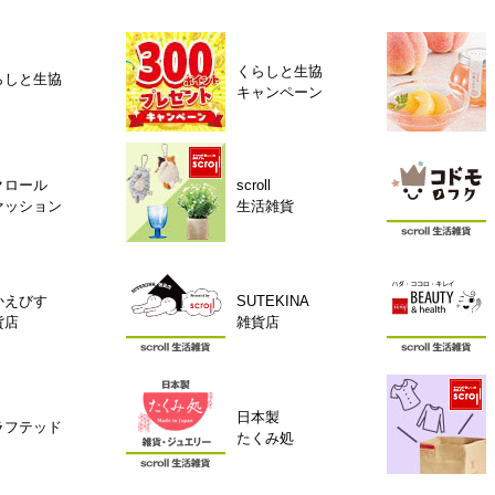
くらしと生協
らしと生協
キャンペーン
クロール
scroll
ァッション
生活雑貨
かえびす
SUTEKINA
貨店
雑貨店
日本製
ラフテッド
たくみ処