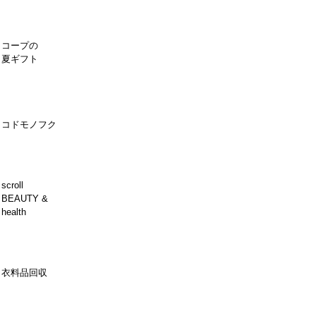
コープの
夏ギフト
コドモノフク
scroll
BEAUTY &
health
衣料品回収