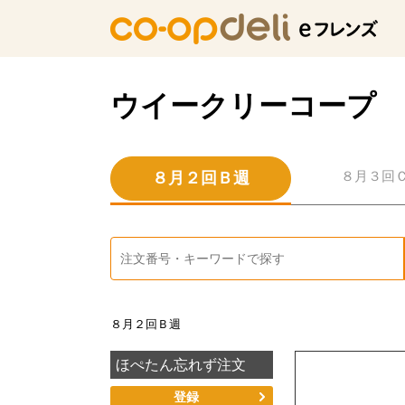
ウイークリーコープ
８月３回
８月２回Ｂ週
８月２回Ｂ週
ほぺたん忘れず注文
登録