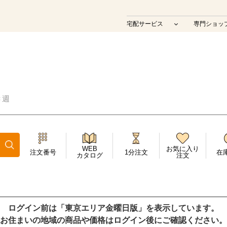
宅配サービス
専門ショッ
Ｃ週
WEB
お気に入り
注文番号
1分注文
在
カタログ
注文
ログイン前は「東京エリア金曜日版」を表示しています。
お住まいの地域の商品や価格はログイン後にご確認ください。