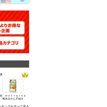
酒
結 ｍｏｔｔａｉｎａ
 熊本みかん不知火
ンキングをすべて見る