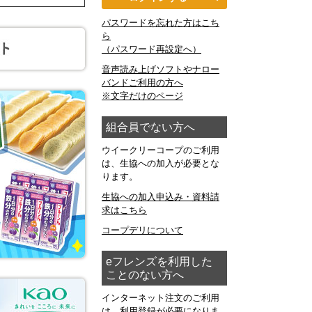
パスワードを忘れた方はこち
ら
（パスワード再設定へ）
音声読み上げソフトやナロー
バンドご利用の方へ
※文字だけのページ
組合員でない方へ
ウイークリーコープのご利用
は、生協への加入が必要とな
ります。
生協への加入申込み・資料請
求はこちら
コープデリについて
eフレンズを利用した
ことのない方へ
インターネット注文のご利用
は、利用登録が必要になりま