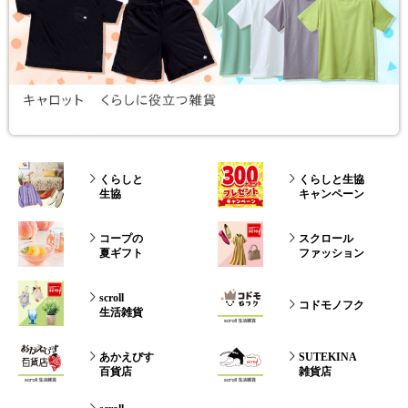
くらしと
くらしと生協
生協
キャンペーン
コープの
スクロール
夏ギフト
ファッション
scroll
コドモノフク
生活雑貨
あかえびす
SUTEKINA
百貨店
雑貨店