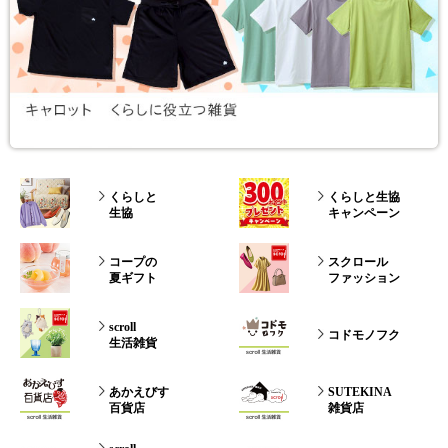
くらしと
くらしと生協
生協
キャンペーン
コープの
スクロール
夏ギフト
ファッション
scroll
コドモノフク
生活雑貨
あかえびす
SUTEKINA
百貨店
雑貨店