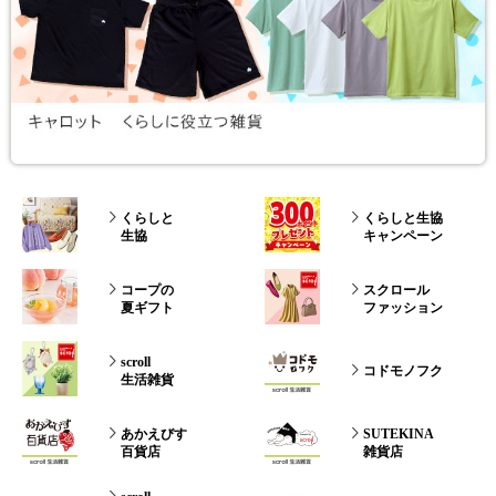
くらしと
くらしと生協
生協
キャンペーン
コープの
スクロール
夏ギフト
ファッション
scroll
コドモノフク
生活雑貨
あかえびす
SUTEKINA
百貨店
雑貨店