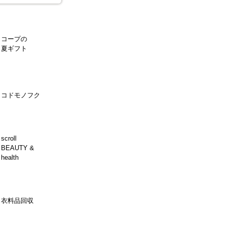
コープの
夏ギフト
コドモノフク
scroll
BEAUTY &
health
衣料品回収