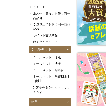
リ
ＳＡＬＥ
あわせて買うとお得！同一
商品可
２点以上でお得！同一商品
のみ
ポイント交換商品
わくわくポイント
みんなのご指名！定番ＭＶ
ミールキット
Ｐ
ミールキット 冷蔵
イチ推し！おすコメ４．５
以上
ミールキット 冷凍
今週の新登場
ミールキット 副菜付
今週の新発売
ミールキット 消費期限３
日以上
今しか買えない！今回限り
など
冷凍手作おかずｅａｓｙｅ
ａｓｙ
パパッと１食分！弁当・惣
菜
食品
食事をきづかう方へ