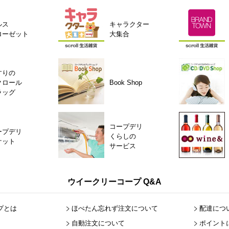
ルス
キャラクター
ローゼット
大集合
すりの
クロール
Book Shop
ラッグ
コープデリ
ープデリ
くらしの
ケット
サービス
ウイークリーコープ Q&A
プとは
ほぺたん忘れず注文について
配達につ
自動注文について
ポイント