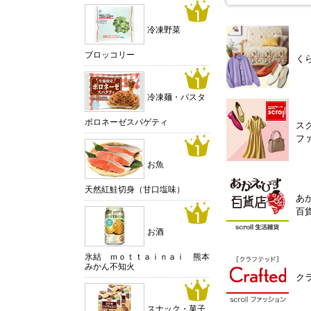
冷凍野菜
ブロッコリー
く
冷凍麺・パスタ
ボロネーゼスパゲティ
ス
フ
お魚
天然紅鮭切身（甘口塩味）
あ
百
お酒
氷結 ｍｏｔｔａｉｎａｉ 熊本
みかん不知火
ク
スナック・菓子