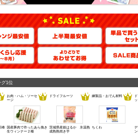
グ1位
お肉・ハム・ソーセ
ドライフルーツ
練製品・おでん材料
ド
ージ
ッ
巨峰
国産豚肉で作ったあら挽き
茨城県産姫はるか 氷温熟
ちくわ
デ
生ウィンナー２種
成熟熟焼き芋
ン