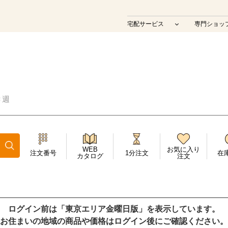
宅配サービス
専門ショッ
Ｃ週
WEB
お気に入り
注文番号
1分注文
在
カタログ
注文
ログイン前は「東京エリア金曜日版」を表示しています。
お住まいの地域の商品や価格はログイン後にご確認ください。