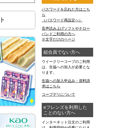
パスワードを忘れた方はこち
ら
（パスワード再設定へ）
音声読み上げソフトやナロー
バンドご利用の方へ
※文字だけのページ
組合員でない方へ
ウイークリーコープのご利用
は、生協への加入が必要とな
ります。
生協への加入申込み・資料請
求はこちら
コープデリについて
eフレンズを利用した
ことのない方へ
インターネット注文のご利用
は、利用登録が必要になりま