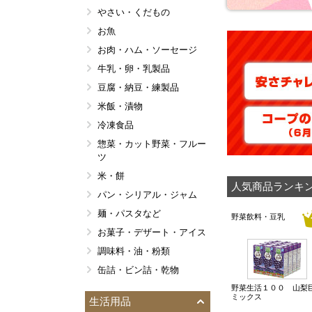
やさい・くだもの
コープデリ・生協オリジナ
ル
お魚
コープ商品
お肉・ハム・ソーセージ
年間人気ベスト１位
牛乳・卵・乳製品
数量限定抽選品
豆腐・納豆・練製品
環境配慮商品
米飯・漬物
ＢＩＧＭＡＲＴ 大容量＆
冷凍食品
業務用
惣菜・カット野菜・フルー
調理済みおかず おかえり
ツ
ごはん
米・餅
かんたん調理
人気商品ランキン
パン・シリアル・ジャム
ｅフレンズだけの専門店
麺・パスタなど
野菜飲料・豆乳
お菓子・デザート・アイス
調味料・油・粉類
缶詰・ビン詰・乾物
即席味噌汁・スープなど
野菜生活１００ 山梨
ミックス
生活用品
飲料