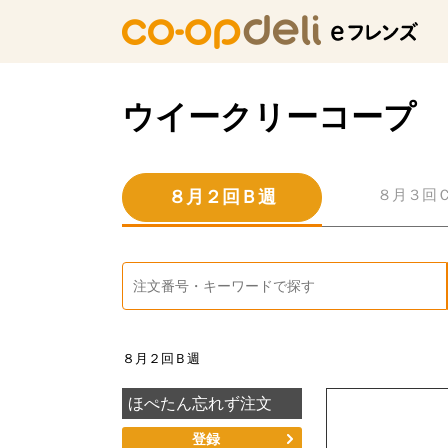
ウイークリーコープ
８月３回
８月２回Ｂ週
８月２回Ｂ週
ほぺたん忘れず注文
登録