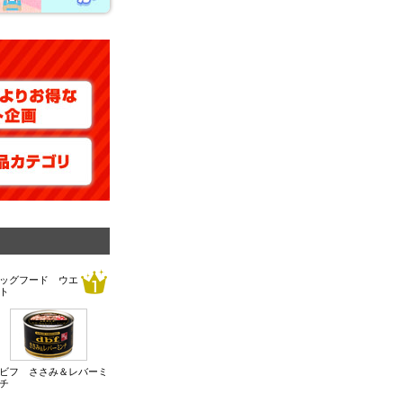
ッグフード ウエ
ト
ビフ ささみ＆レバーミ
チ