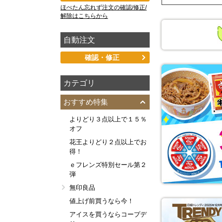
ほぺたん忘れず注文の確認/修正/
解除はこちらから
自動注文
確認・修正
カテゴリ
おすすめ特集
よりどり３点以上で１５％
オフ
花王よりどり２点以上でお
得！
ｅフレンズ特別セール第２
弾
無印良品
値上げ前買うなら今！
アイスを買うならコープデ