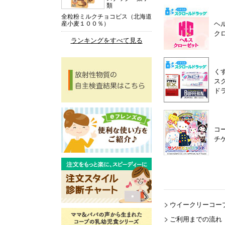
類
全粒粉ミルクチョコビス（北海道
ヘ
産小麦１００％）
ク
ランキングをすべて見る
く
ス
ド
コ
チ
ウイークリーコー
ご利用までの流れ