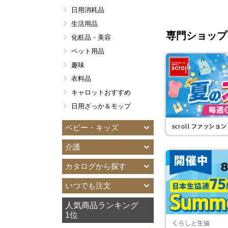
日用消耗品
お酒
生活用品
お弁当作りに便利
専門ショップ
化粧品・美容
菓子などの翌々週配達品
ペット用品
食物アレルギー配慮食品
趣味
衣料品
キャロットおすすめ
日用ざっか＆モップ
ベビー・キッズ
介護
カタログから探す
いつでも注文
人気商品ランキング
1位