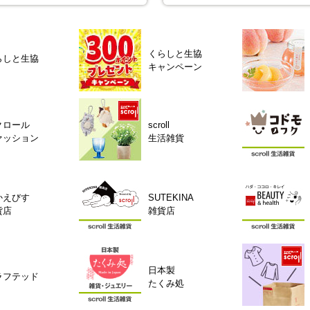
くらしと生協
らしと生協
キャンペーン
クロール
scroll
ァッション
生活雑貨
かえびす
SUTEKINA
貨店
雑貨店
日本製
ラフテッド
たくみ処