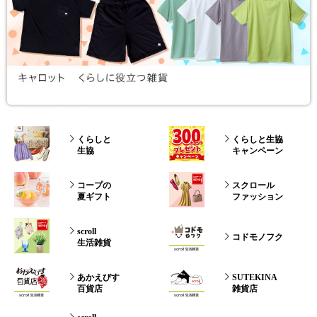
くらしと
くらしと生協
生協
キャンペーン
コープの
スクロール
夏ギフト
ファッション
scroll
コドモノフク
生活雑貨
あかえびす
SUTEKINA
百貨店
雑貨店