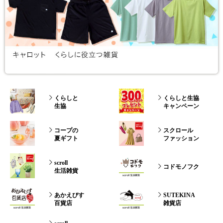
くらしと
くらしと生協
生協
キャンペーン
コープの
スクロール
夏ギフト
ファッション
scroll
コドモノフク
生活雑貨
あかえびす
SUTEKINA
百貨店
雑貨店