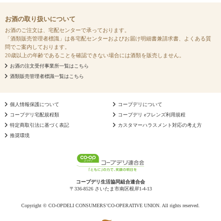
お酒の取り扱いについて
お酒のご注文は、宅配センターで承っております。
「酒類販売管理者標識」は各宅配センターおよびお届け明細書兼請求書、よくある質
問でご案内しております。
20歳以上の年齢であることを確認できない場合には酒類を販売しません。
お酒の注文受付事業所一覧はこちら
酒類販売管理者標識一覧はこちら
個人情報保護について
コープデリについて
コープデリ宅配規程類
コープデリ eフレンズ利用規程
特定商取引法に基づく表記
カスタマーハラスメント対応の考え方
推奨環境
コープデリ生活協同組合連合会
〒336-8526 さいたま市南区根岸1-4-13
Copyright © CO-OPDELI CONSUMERS’CO-OPERATIVE UNION. All rights reserved.