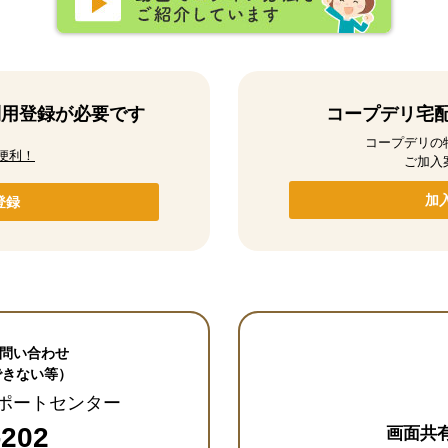
利用登録が必要です
コープデリ宅
コープデリの
便利！
ご加入
加
登録
お問い合わせ
できない等）
サポートセンター
-202
画面共