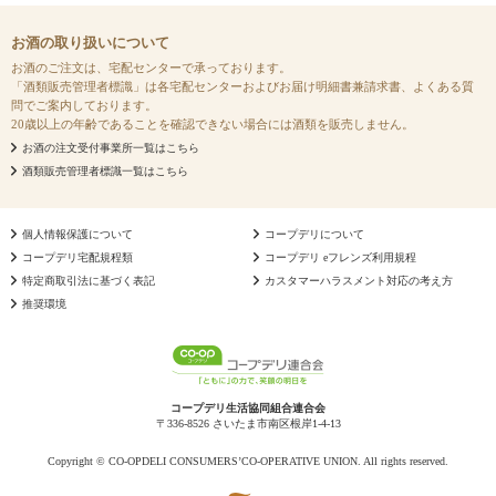
お酒の取り扱いについて
お酒のご注文は、宅配センターで承っております。
「酒類販売管理者標識」は各宅配センターおよびお届け明細書兼請求書、よくある質
問でご案内しております。
20歳以上の年齢であることを確認できない場合には酒類を販売しません。
お酒の注文受付事業所一覧はこちら
酒類販売管理者標識一覧はこちら
個人情報保護について
コープデリについて
コープデリ宅配規程類
コープデリ eフレンズ利用規程
特定商取引法に基づく表記
カスタマーハラスメント対応の考え方
推奨環境
コープデリ生活協同組合連合会
〒336-8526 さいたま市南区根岸1-4-13
Copyright © CO-OPDELI CONSUMERS’CO-OPERATIVE UNION. All rights reserved.